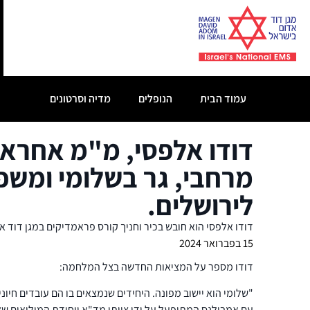
עמוד הבית
הנופלים
מדיה וסרטונים
דודו אלפסי, מ"מ אחראי
מרחבי, גר בשלומי ומשפ
לירושלים.
דודו אלפסי הוא חובש בכיר וחניך קורס פראמדיקים במגן דוד א
15 בפברואר 2024
דודו מספר על המציאות החדשה בצל המלחמה:
עם אמבולנס המתופעל על ידי צוותי מד"א ויחידת המילואים של