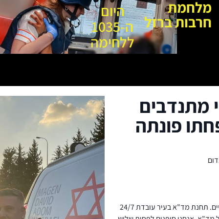
מלחמת
היום
חרבות ברזל
ה-1035
ללחימה
 מתנדבים
חתו פונתה
דום
"שלומי הוא יישוב מפונה. היחידים שנמצאים בו הם עובדים חיוניים. תחנת מד"א בעיר עובדת 24/7
 מד"א. אנחנו סופגים לפחות שלוש