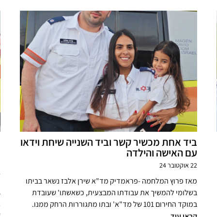
ביד אחת מכשיר קשר וביד השנייה שיחת וידאו
ב
עם האישה והילדה
ס
ב
22 אוקטובר 24
7 
מאז פרוץ המלחמה -פראמדיק מד"א שירן אלבז נשאר בביתו
ב
בשלומי להמשיך את עבודתו המבצעית, כשאשתו' שעובדת
ג
במוקד החירום 101 של מד"א' ובתו מתגוררות הרחק ממנו.
ש
קראו עוד...