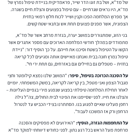
של מד"א, ושל בת זוגו הדר שייר, פראמדיקית בניידת טיפול נמרץ של
מד״א, היו נראים שגרתיים – עם טיפול בפצועים והצלת חיים בשגרה.
אך מפרוץ המלחמה הפכו וקנין ושייר לכוח חלוץ רפואי בחזית
הצפונית, אשר מפנים פצועים תחת אש ובתנאי שטח קשים.
בני הזוג, שמתגוררים במושב יערה, בגזרת מרחב אשר של מד״א,
מתמודדים במהלך חודשי המלחמה הארוכים עם מספר אתגרים אשר
הקשו על הטיפול בשטח וסיכנו את חייהם. על כך הוסיף דור: "ניידת
טיפול נמרץ חונה בבית ואנחנו מאיישים אותה ומגיעים לכל קריאה
בחזית – מטפלים גם בחיילים וגם באזרחים, גם תחת ירי חי".
על הסכנה הכרוכה בטיפול, סיפר:
"המושב שלנו נמצא קילומטר וחצי
מגבול הצפון ואני מטפל, בין קריאה לקריאה, במשק המשפחתי. יומיים
לאחר תחילת המלחמה טיפלתי בפצוע שנפגע מירי בגפיים העליונות –
והצלנו את חייו. לפני שסיימנו את הפינוי לבית החולים, צה"ל גילה
רחפן מעלינו שאיים לפגוע בנו. הסתתרנו בצידי הכביש עד לנטרול
הרחפן ורק אז המשכנו לעבוד".
על התחממות הגזרה, הוסיף:
"האירועים לא מפסיקים והסכנה
מרחפת מעל הראש בכל רגע נתון. לפני כחודש דיווחתי למוקד מד"א