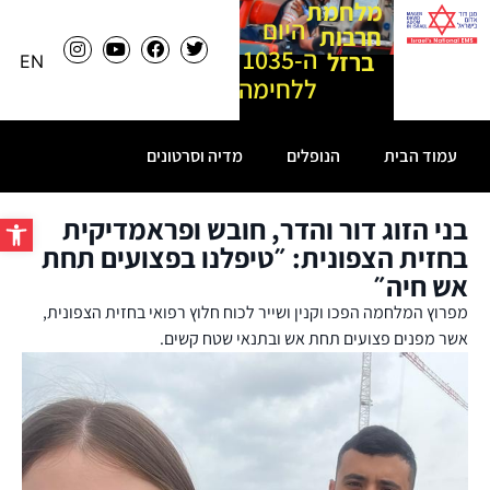
מלחמת
היום
חרבות
ה-1035
ברזל
EN
ללחימה
עמוד הבית
הנופלים
מדיה וסרטונים
פתח ס
בני הזוג דור והדר, חובש ופראמדיקית
בחזית הצפונית: ״טיפלנו בפצועים תחת
אש חיה״
מפרוץ המלחמה הפכו וקנין ושייר לכוח חלוץ רפואי בחזית הצפונית,
אשר מפנים פצועים תחת אש ובתנאי שטח קשים.